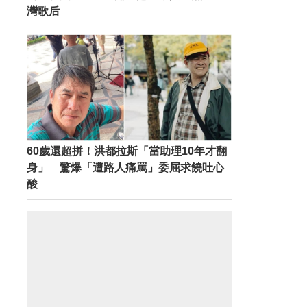
灣歌后
60歲還超拼！洪都拉斯「當助理10年才翻
身」 驚爆「遭路人痛罵」委屈求饒吐心
酸