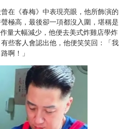
俊曾在《春梅》中表現亮眼，他所飾演的
呼聲極高，最後卻一項都沒入圍，堪稱是
因工作量大幅減少，他便去美式炸雞店學炸
，有些客人會認出他，他便笑笑回：「我
出路啊！」