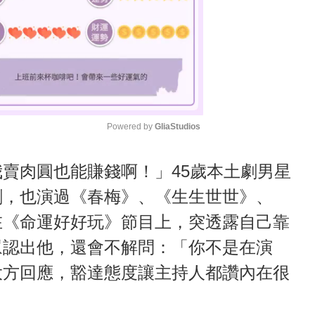
Powered by 
GliaStudios
M
賣肉圓也能賺錢啊！」45歲本土劇男星
u
劇，也演過《春梅》、《生生世世》、
t
在《命運好好玩》節目上，突透露自己靠
e
眾認出他，還會不解問：「你不是在演
大方回應，豁達態度讓主持人都讚內在很