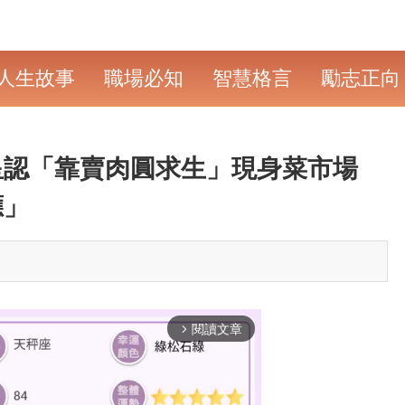
人生故事
職場必知
智慧格言
勵志正向
星認「靠賣肉圓求生」現身菜市場
應」
閱讀文章
arrow_forward_ios