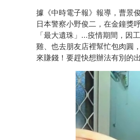
據《中時電子報》報導，曹景
日本警察小野俊二，在金鐘獎
「最大遺珠」...疫情期間，
雞、也去朋友店裡幫忙包肉圓
來賺錢！要趕快想辦法有別的