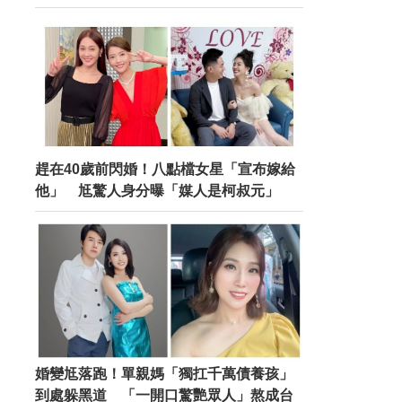
趕在40歲前閃婚！八點檔女星「宣布嫁給
他」 尪驚人身分曝「媒人是柯叔元」
婚變尪落跑！單親媽「獨扛千萬債養孩」
到處躲黑道 「一開口驚艷眾人」熬成台