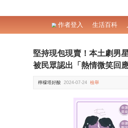
作者登入
生活百科
堅持現包現賣！本土劇男
被民眾認出「熱情微笑回
檸檬塔好酸
2024-07-24
檢舉