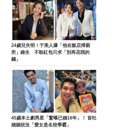
24歲兒失明！于美人爆「他在飯店掃廁
所」維生 不盼紅包只求「別再花我的
錢」
45歲本土劇男星「驚曝已婚16年」！ 首吐
婚姻狀況「愛女是名校學霸」