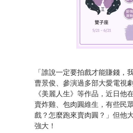
「誰說一定要拍戲才能賺錢，我
曹景俊、參演過多部大愛電視
《美麗人生》等作品，近日他
賣炸雞、包肉圓維生，有些民
戲？怎麼跑來賣肉圓？」但他
強大！