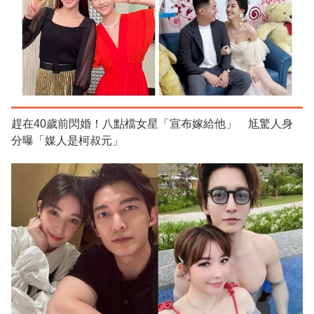
趕在40歲前閃婚！八點檔女星「宣布嫁給他」 尪驚人身
分曝「媒人是柯叔元」