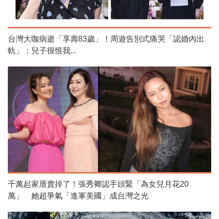
台灣大咖病逝「享壽83歲」！周遊告別式痛哭「認婚內出
軌」：兒子很恨我...
千萬起家厝賣掉了！張秀卿認手頭緊「為女兒月花20
萬」 她超爭氣「進軍美國」成台灣之光