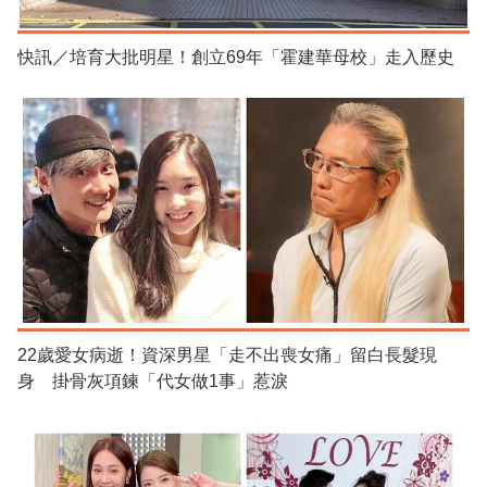
快訊／培育大批明星！創立69年「霍建華母校」走入歷史
22歲愛女病逝！資深男星「走不出喪女痛」留白長髮現
身 掛骨灰項鍊「代女做1事」惹淚