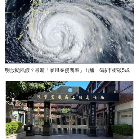
明放颱風假？最新「暴風圈侵襲率」出爐 6縣市衝破5成