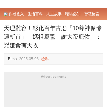
作者登入
生活百科
人生故事
職場必知
智慧格言
勵
天理難容！彰化百年古廟「10尊神像慘
遭斬首」 媽祖廟驚「謝大帝庇佑」：
兇嫌會有天收
Elmo
2025-05-08
檢舉
Advertisements