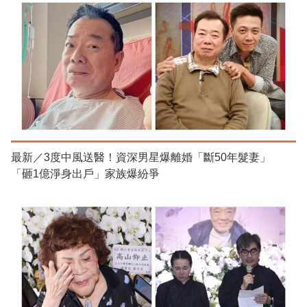
最新／3度中風送醫！資深男星爆離婚「斷50年髮妻」
「砸1億淨身出戶」家族爆紛爭