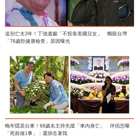
送別亡夫3年！丁強遺孀「不投靠美國兒女」 獨留台灣
「76歲拒健康檢查」原因曝光
晚年隱居台東！68歲名主持失蹤「車內身亡」 伴侶悲曝
「死前做1事」：還掛念著我