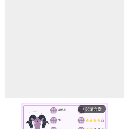
閱讀文章
arrow_forward_ios