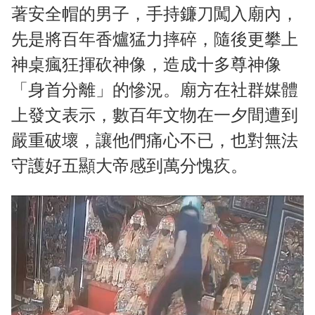
著安全帽的男子，手持鐮刀闖入廟內，
先是將百年香爐猛力摔碎，隨後更攀上
神桌瘋狂揮砍神像，造成十多尊神像
「身首分離」的慘況。廟方在社群媒體
上發文表示，數百年文物在一夕間遭到
嚴重破壞，讓他們痛心不已，也對無法
守護好五顯大帝感到萬分愧疚。