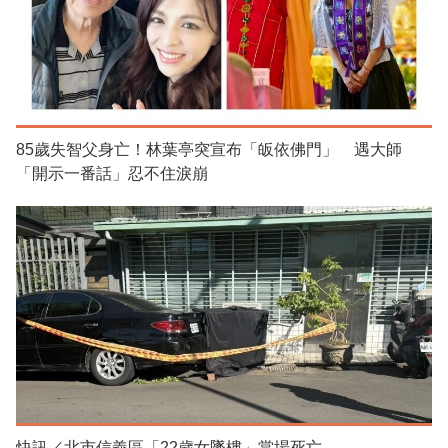
85歲失智父身亡！林葉亭突宣布「皈依佛門」 遇大師
「開示一番話」忍不住淚崩
快訊／北市信義區「22歲女墜樓」當場死亡