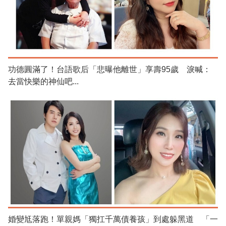
功德圓滿了！台語歌后「悲曝他離世」享壽95歲 淚喊：
去當快樂的神仙吧...
婚變尪落跑！單親媽「獨扛千萬債養孩」到處躲黑道 「一