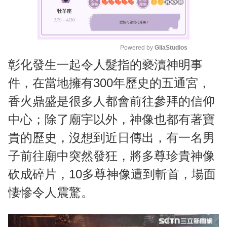
Powered by 
GliaStudios
彰化發生一起令人髮指的褻瀆神明事
M
u
件，在當地擁有300年歷史的五通宮，
t
香火鼎盛是很多人都會前往參拜的信仰
e
中心；除了廟宇以外，神像也都有著寶
貴的歷史，沒想到近日傳出，有一名男
子前往廟中突然發狂，將多尊珍貴神像
砍成碎片，10多尊神像遭到斬首，場面
悽慘令人震驚。