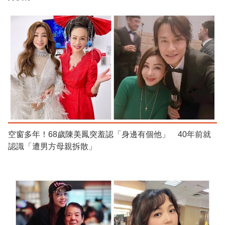
空窗多年！68歲陳美鳳突羞認「身邊有個他」 40年前就
認識「遭男方母親拆散」