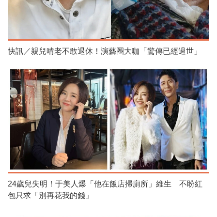
快訊／親兒啃老不敢退休！演藝圈大咖「驚傳已經過世」
24歲兒失明！于美人爆「他在飯店掃廁所」維生 不盼紅
包只求「別再花我的錢」