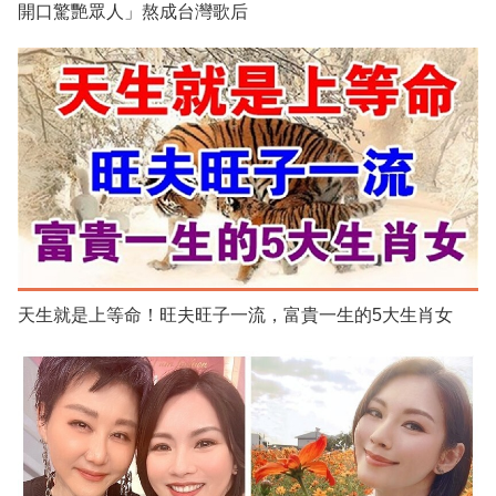
開口驚艷眾人」熬成台灣歌后
天生就是上等命！旺夫旺子一流，富貴一生的5大生肖女