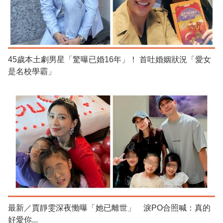
45歲本土劇男星「驚曝已婚16年」！ 首吐婚姻狀況「愛女
是名校學霸」
最新／賈靜雯深夜慟曝「她已離世」 淚PO合照喊：真的
好愛你...