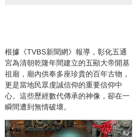
根據《TVBS新聞網》報導，彰化五通
宮為清朝乾隆年間建立的五顯大帝開基
祖廟，廟內供奉多座珍貴的百年古物，
更是當地民眾虔誠信仰的重要信仰中
心。這些歷經數代傳承的神像，卻在一
瞬間遭到無情破壞。