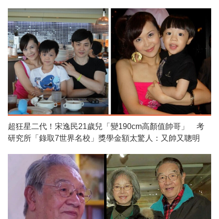
超狂星二代！宋逸民21歲兒「變190cm高顏值帥哥」 考
研究所「錄取7世界名校」獎學金額太驚人：又帥又聰明