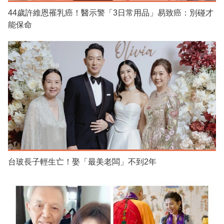
44歲許維恩罹乳癌！醫示警「3日常用品」易致癌：別碰才
能保命
台玻長子輕生亡！娶「最美老闆」不到2年