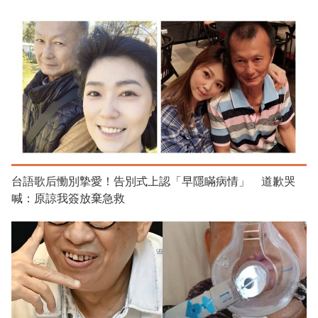
台語歌后慟別摯愛！告別式上認「早隱瞞病情」 道歉哭
喊：原諒我簽放棄急救