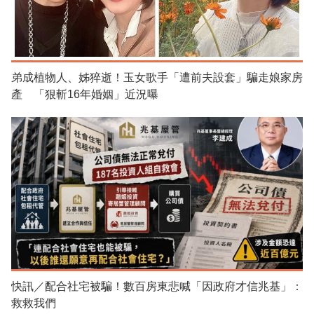
弟成植物人、姊猝逝！玉女歌手「遭前夫設套」騙走娘家房
產 「狠斬16年婚姻」近況曝
快訊／配合社宅被騙！數百房東悲喊「因政府才信兆基」：
救救我們