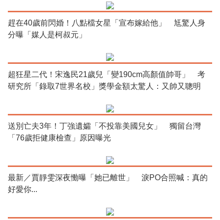
趕在40歲前閃婚！八點檔女星「宣布嫁給他」 尪驚人身
分曝「媒人是柯叔元」
超狂星二代！宋逸民21歲兒「變190cm高顏值帥哥」 考
研究所「錄取7世界名校」獎學金額太驚人：又帥又聰明
送別亡夫3年！丁強遺孀「不投靠美國兒女」 獨留台灣
「76歲拒健康檢查」原因曝光
最新／賈靜雯深夜慟曝「她已離世」 淚PO合照喊：真的
好愛你...