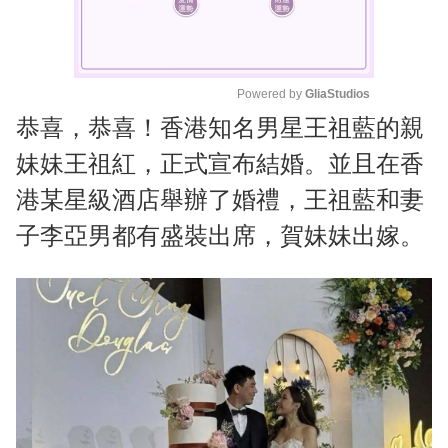
Powered by 
GliaStudios
恭喜，恭喜！香港知名男星王祖藍的親
M
u
妹妹王祖紅，正式宣布結婚。並且在香
t
港某星級酒店舉辦了婚禮，王祖藍和妻
e
子李亞男都有盛裝出席，賀妹妹出嫁。