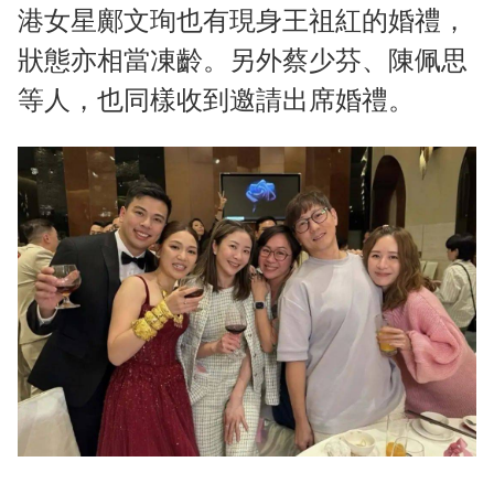
港女星鄺文珣也有現身王祖紅的婚禮，
狀態亦相當凍齡。另外蔡少芬、陳佩思
等人，也同樣收到邀請出席婚禮。