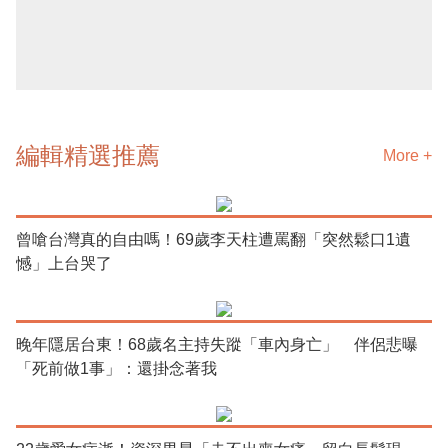
編輯精選推薦
More +
曾嗆台灣真的自由嗎！69歲李天柱遭罵翻「突然鬆口1遺
憾」上台哭了
晚年隱居台東！68歲名主持失蹤「車內身亡」 伴侶悲曝
「死前做1事」：還掛念著我