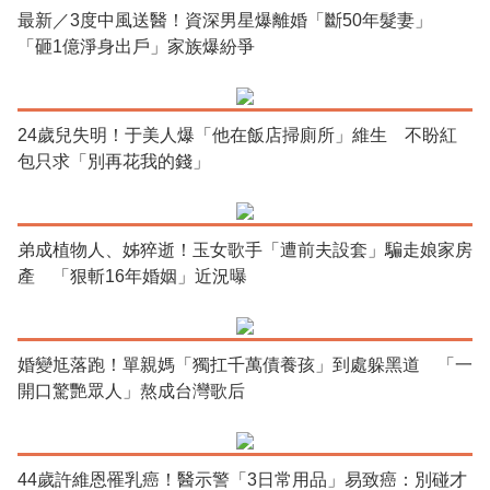
最新／3度中風送醫！資深男星爆離婚「斷50年髮妻」
「砸1億淨身出戶」家族爆紛爭
24歲兒失明！于美人爆「他在飯店掃廁所」維生 不盼紅
包只求「別再花我的錢」
弟成植物人、姊猝逝！玉女歌手「遭前夫設套」騙走娘家房
產 「狠斬16年婚姻」近況曝
婚變尪落跑！單親媽「獨扛千萬債養孩」到處躲黑道 「一
開口驚艷眾人」熬成台灣歌后
44歲許維恩罹乳癌！醫示警「3日常用品」易致癌：別碰才