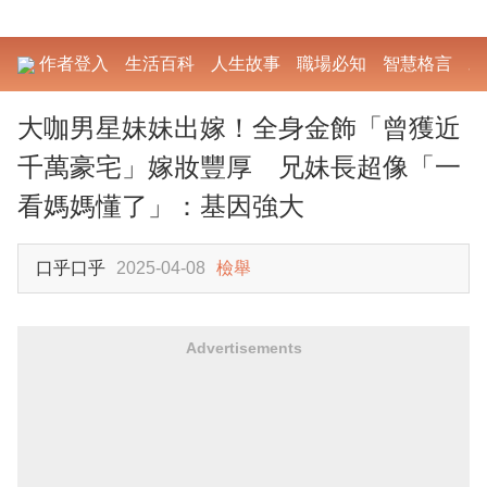
作者登入
生活百科
人生故事
職場必知
智慧格言
勵
大咖男星妹妹出嫁！全身金飾「曾獲近
千萬豪宅」嫁妝豐厚 兄妹長超像「一
看媽媽懂了」：基因強大
口乎口乎
2025-04-08
檢舉
Advertisements