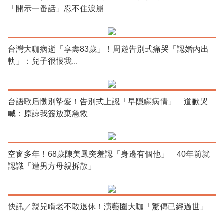
「開示一番話」忍不住淚崩
台灣大咖病逝「享壽83歲」！周遊告別式痛哭「認婚內出
軌」：兒子很恨我...
台語歌后慟別摯愛！告別式上認「早隱瞞病情」 道歉哭
喊：原諒我簽放棄急救
空窗多年！68歲陳美鳳突羞認「身邊有個他」 40年前就
認識「遭男方母親拆散」
快訊／親兒啃老不敢退休！演藝圈大咖「驚傳已經過世」