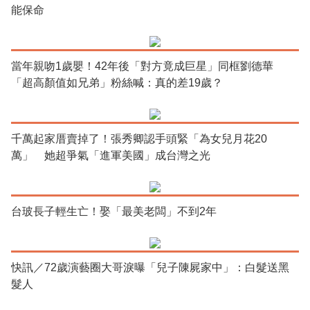
能保命
當年親吻1歲嬰！42年後「對方竟成巨星」同框劉德華
「超高顏值如兄弟」粉絲喊：真的差19歲？
千萬起家厝賣掉了！張秀卿認手頭緊「為女兒月花20
萬」 她超爭氣「進軍美國」成台灣之光
台玻長子輕生亡！娶「最美老闆」不到2年
快訊／72歲演藝圈大哥淚曝「兒子陳屍家中」：白髮送黑
髮人