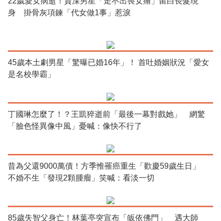
22歲愛女病逝！資深男星「走不出喪女痛」留白長髮現
身 掛骨灰項鍊「代女做1事」惹淚
45歲本土劇男星「驚曝已婚16年」！ 首吐婚姻狀況「愛女
是名校學霸」
丁國琳怎麼了！？王凱猝逝前「最後一幕對戲她」 網驚
「臉色怪異像中風」憂喊：像快不行了
昔為父還9000萬債！方季惟罹癌重生「歡慶59歲生日」
不婚不生「發現2顆腫瘤」笑喊：看淡一切
85歲失智父身亡！林葉亭突宣布「皈依佛門」 遇大師