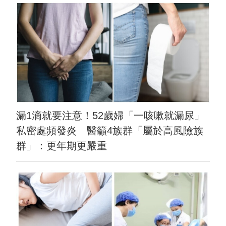
漏1滴就要注意！52歲婦「一咳嗽就漏尿」
私密處頻發炎 醫籲4族群「屬於高風險族
群」：更年期更嚴重