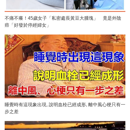
不痛不癢！45歲女子「私密處長黃豆大腫塊」 竟是外陰
癌「好發於停經婦女」
睡覺時有這現象出現, 說明血栓已經成形, 離中風心梗只有一
步之差