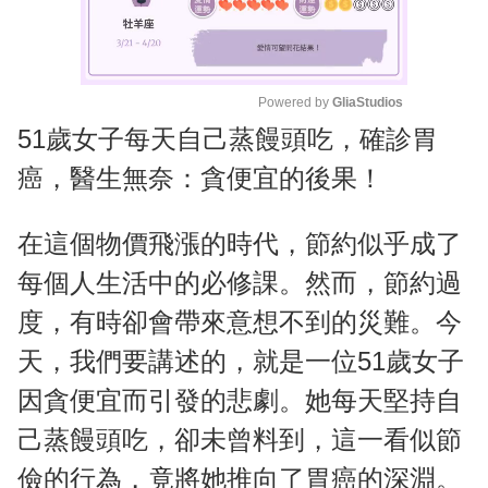
Powered by 
GliaStudios
51歲女子每天自己蒸饅頭吃，確診胃
M
u
癌，醫生無奈：貪便宜的後果！
t
e
在這個物價飛漲的時代，節約似乎成了
每個人生活中的必修課。然而，節約過
度，有時卻會帶來意想不到的災難。今
天，我們要講述的，就是一位51歲女子
因貪便宜而引發的悲劇。她每天堅持自
己蒸饅頭吃，卻未曾料到，這一看似節
儉的行為，竟將她推向了胃癌的深淵。