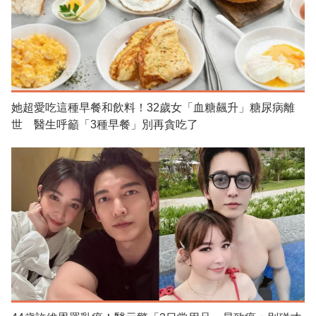
她超愛吃這種早餐和飲料！32歲女「血糖飆升」糖尿病離
世 醫生呼籲「3種早餐」別再貪吃了