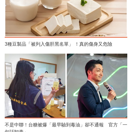
3種豆製品「被列入傷肝黑名單」 ！真的傷身又危險
不是中聯！台糖被爆「最早驗到毒油」卻不通報 官方「一
句話卸責」