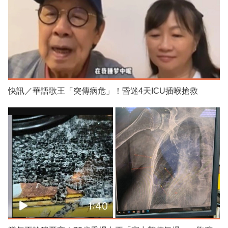
快訊／華語歌王「突傳病危」！昏迷4天ICU插喉搶救