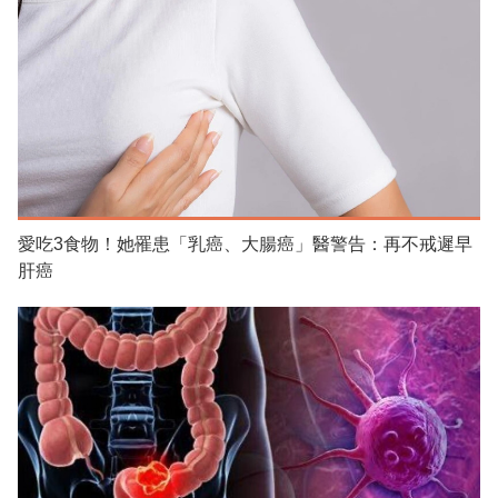
愛吃3食物！她罹患「乳癌、大腸癌」醫警告：再不戒遲早
肝癌