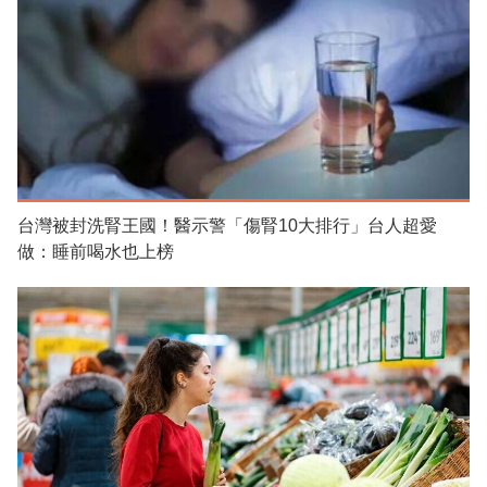
台灣被封洗腎王國！醫示警「傷腎10大排行」台人超愛
做：睡前喝水也上榜