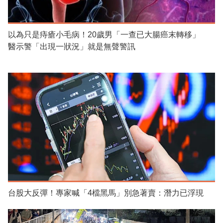
以為只是痔瘡小毛病！20歲男「一查已大腸癌末轉移」
醫示警「出現一狀況」就是無聲警訊
台股大反彈！專家喊「4檔黑馬」別急著賣：潛力已浮現