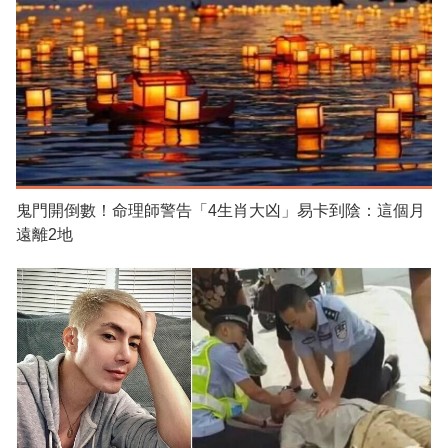
鬼門開倒數！命理師警告「4生肖大凶」易卡到陰：這個月
遠離2地