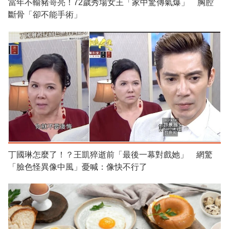
當年不輸豬哥亮！72歲秀場女王「家中驚傳氣爆」 胸腔
斷骨「卻不能手術」
丁國琳怎麼了！？王凱猝逝前「最後一幕對戲她」 網驚
「臉色怪異像中風」憂喊：像快不行了