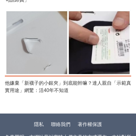
他嫌棄「新襪子的小銀夾」到底能幹嘛？達人親自「示範真
實用途」網驚：活40年不知道
隱私
聯絡我們
著作權保護