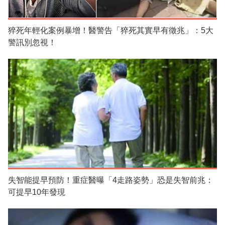
猝死年輕化案例暴增！醫警告「猝死其實早有徵兆」：5大
警訊別忽視！
失智能提早預防！重症醫曝「4走路姿勢」恐是失智前兆：
可提早10年發現