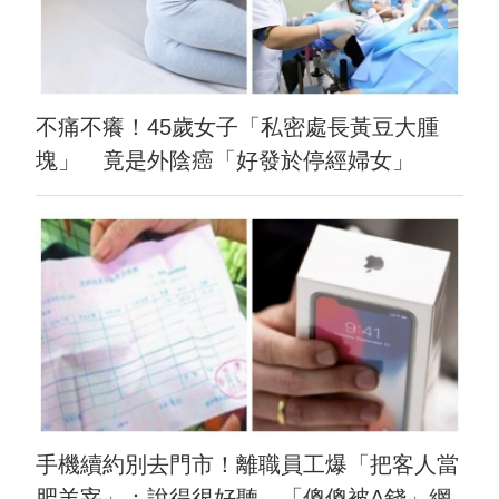
不痛不癢！45歲女子「私密處長黃豆大腫
塊」 竟是外陰癌「好發於停經婦女」
手機續約別去門市！離職員工爆「把客人當
肥羊宰」：說得很好聽 「傻傻被A錢」網