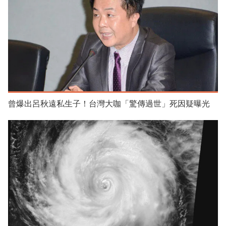
曾爆出呂秋遠私生子！台灣大咖「驚傳過世」死因疑曝光