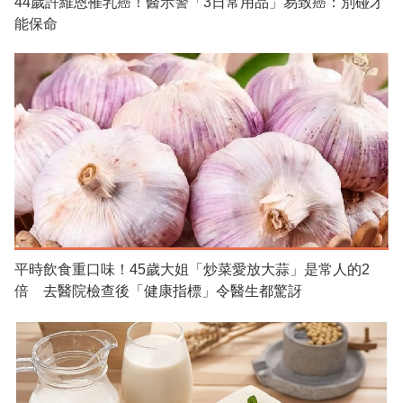
44歲許維恩罹乳癌！醫示警「3日常用品」易致癌：別碰才
能保命
平時飲食重口味！45歲大姐「炒菜愛放大蒜」是常人的2
倍 去醫院檢查後「健康指標」令醫生都驚訝