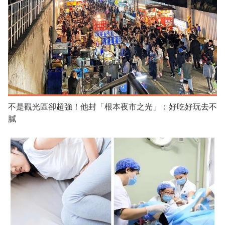
不是觀光區卻超強！他封「根本夜市之光」：好吃好玩去不
膩