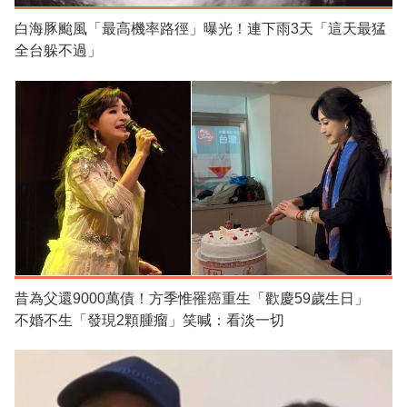
白海豚颱風「最高機率路徑」曝光！連下雨3天「這天最猛
全台躲不過」
昔為父還9000萬債！方季惟罹癌重生「歡慶59歲生日」
不婚不生「發現2顆腫瘤」笑喊：看淡一切