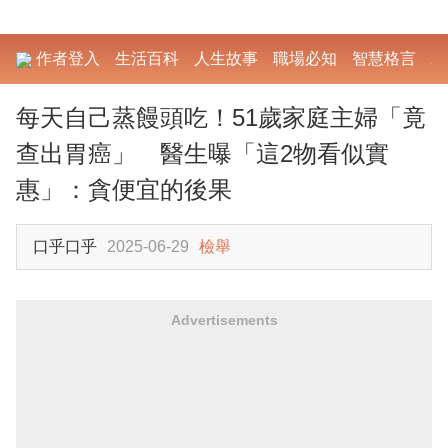
作者登入
生活百科
人生故事
職場必知
智慧格言
勵
每天自己蒸饅頭吃！51歲家庭主婦「竟
查出胃癌」 醫生曝「這2物看似實
惠」：貪便宜的後果
口乎口乎
2025-06-29
檢舉
Advertisements