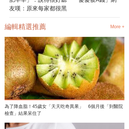
友嘆：原來每家都很黑
編輯精選推薦
More +
為了降血脂！45歲女「天天吃奇異果」 6個月後「到醫院
檢查」結果呆住了