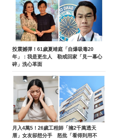
投震撼彈！61歲夏靖庭「自爆吸毒20
年」：我是更生人 勒戒回家「見一幕心
碎」洗心革面
月入4萬5！26歲工程師「擁2千萬透天
厝」女友卻想分手 怒批「看得到用不