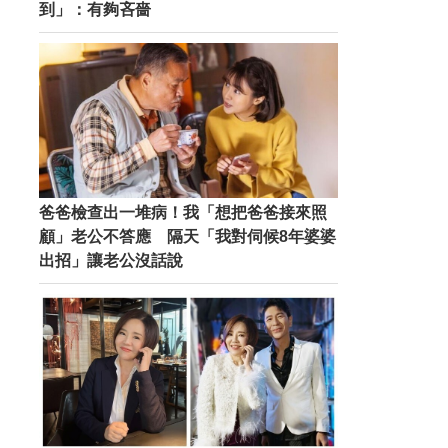
到」：有夠吝嗇
爸爸檢查出一堆病！我「想把爸爸接來照
顧」老公不答應 隔天「我對伺候8年婆婆
出招」讓老公沒話說