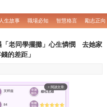
人生故事
職場必知
智慧格言
勵志正向
遇「老同學擺攤」心生憐憫 去她家
存錢的差距」
閱讀文章
arrow_forward_ios