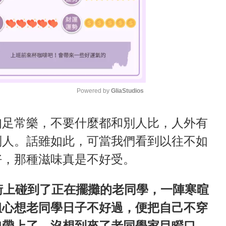
Powered by 
GliaStudios
M
知足常樂，不要什麼都和別人比，人外有
u
別人。話雖如此，可當我們看到以往不如
t
好，那種滋味真是不好受。
e
街上碰到了正在擺攤的老同學，一陣寒暄
姐心想老同學日子不好過，便把自己不穿
包帶上了。沒想到來了老同學家目瞪口