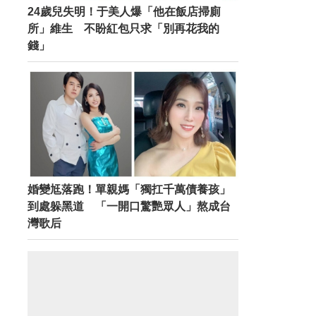
24歲兒失明！于美人爆「他在飯店掃廁
所」維生 不盼紅包只求「別再花我的
錢」
婚變尪落跑！單親媽「獨扛千萬債養孩」
到處躲黑道 「一開口驚艷眾人」熬成台
灣歌后