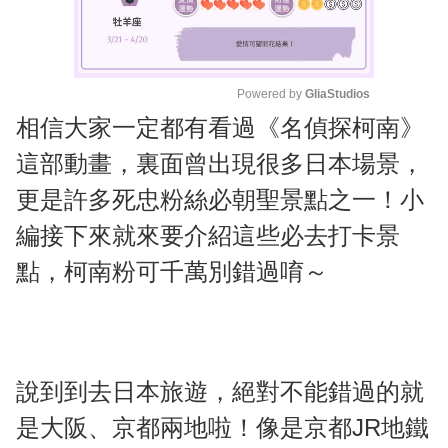
Powered by 
GliaStudios
相信大家一定都有看過《名偵探柯南》
M
u
這部動畫，裏面曾出現很多日本場景，
t
更是許多死忠粉絲必朝聖景點之一！小
e
編接下來就來要介紹這些必去打卡景
點，柯南粉可千萬別錯過唷～
說到到去日本旅遊，絕對不能錯過的就
是大阪、京都兩地啦！像是京都JR地鐵