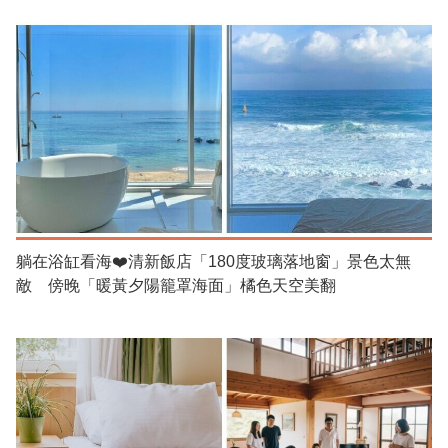
躺在浴缸看海❤️清新飯店「180度玻璃落地窗」景色太無
敵 傍晚「暖黃夕陽籠罩海面」橘色天空美翻