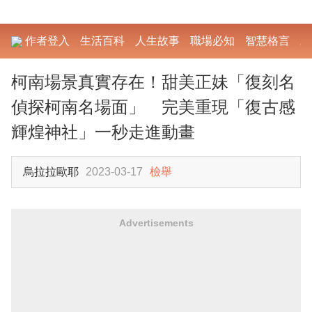
作者登入
生活百科
人生故事
職場必知
智慧格言
勵
柯南場景真實存在！甜美正妹「復刻名
偵探柯南名場面」 完美重現「復古感
輝煌神社」一秒走進動畫
烏拉拉歐耶
2023-03-17
檢舉
Advertisements