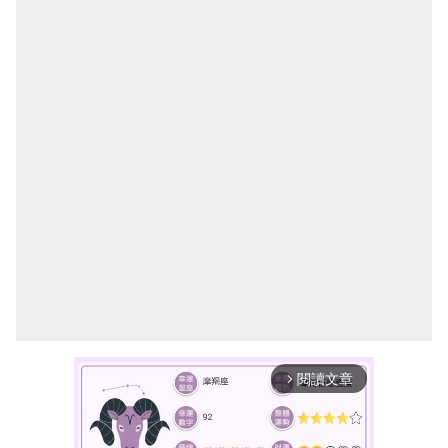
閱讀文章
arrow_forward_ios