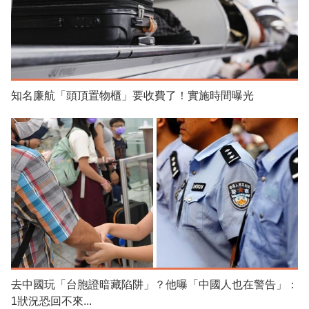
知名廉航「頭頂置物櫃」要收費了！實施時間曝光
去中國玩「台胞證暗藏陷阱」？他曝「中國人也在警告」：
1狀況恐回不來...