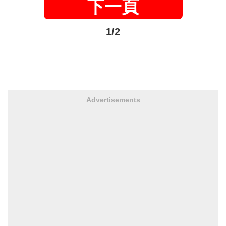
下一頁
1/2
Advertisements