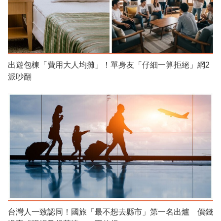
出遊包棟「費用大人均攤」！單身友「仔細一算拒絕」網2
派吵翻
台灣人一致認同！國旅「最不想去縣市」第一名出爐 價錢