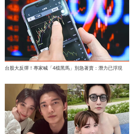
台股大反彈！專家喊「4檔黑馬」別急著賣：潛力已浮現