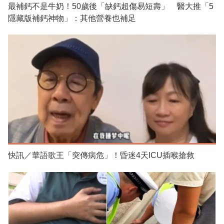
最補鈣不是牛奶！50歲後「缺鈣超傷易短壽」 醫大推「5
隱藏版補鈣神物」：其他營養也補足
快訊／華語歌王「突傳病危」！昏迷4天ICU插喉搶救