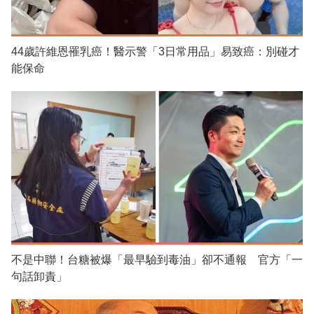
44歲許維恩罹乳癌！醫示警「3日常用品」易致癌：別碰才
能保命
不是中聯！台糖被爆「最早驗到毒油」卻不通報 官方「一
句話卸責」