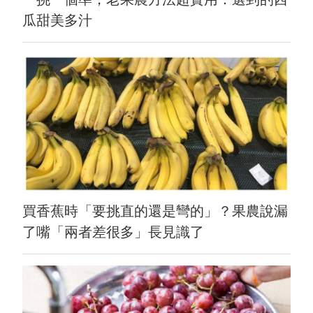
瓜甜美多汁
買香蕉時「要挑直的還是彎的」？果農說漏
了嘴「兩者差很多」長見識了