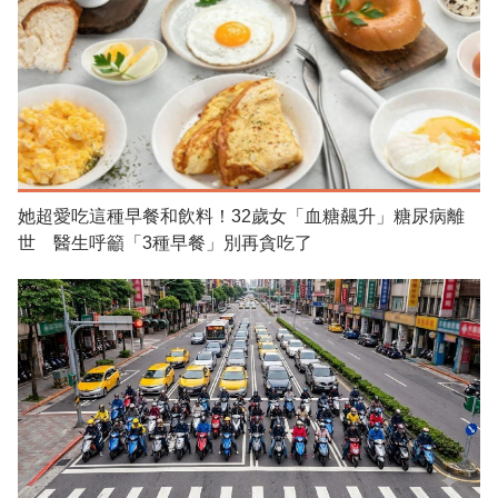
她超愛吃這種早餐和飲料！32歲女「血糖飆升」糖尿病離
世 醫生呼籲「3種早餐」別再貪吃了