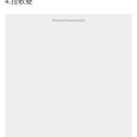
4.捏軟硬
Advertisements