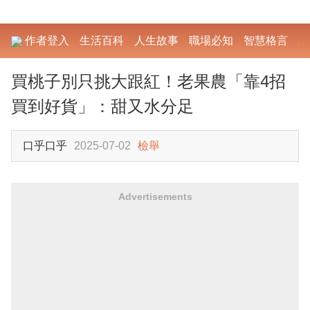
作者登入
生活百科
人生故事
職場必知
智慧格言
勵
買桃子別只挑大跟紅！老果農「靠4招
買到好貨」：甜又水分足
口乎口乎
2025-07-02
檢舉
Advertisements