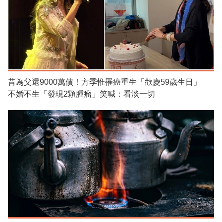
昔為父還9000萬債！方季惟罹癌重生「歡慶59歲生日」
不婚不生「發現2顆腫瘤」笑喊：看淡一切