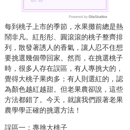
Powered by 
GliaStudios
每到桃子上市的季節，水果攤前總是熱
M
u
鬧非凡。紅彤彤、圓滾滾的桃子整齊排
t
列，散發著誘人的香氣，讓人忍不住想
e
要挑選幾個帶回家。然而，在挑選桃子
時，很多人存在誤區，有人專挑大的，
覺得大桃子果肉多；有人則選紅的，認
為顏色越紅越甜。但老果農卻說，這些
方法都錯了。今天，就讓我們跟著老果
農學學正確的挑選方法！
誤區一：專挑大桃子