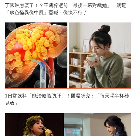
丁國琳怎麼了！？王凱猝逝前「最後一幕對戲她」 網驚
「臉色怪異像中風」憂喊：像快不行了
1日常飲料「能治療脂肪肝」！醫曝研究：「每天喝半杯秒
見效」