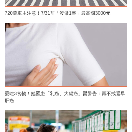
720萬車主注意！7/31前「沒做1事」最高罰3000元
愛吃3食物！她罹患「乳癌、大腸癌」醫警告：再不戒遲早
肝癌