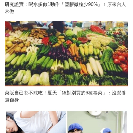
研究證實：喝水多做1動作「塑膠微粒少90%」！原來台人
常做
菜販自己都不敢吃！夏天「絕對別買的6種毒菜」：沒營養
還傷身