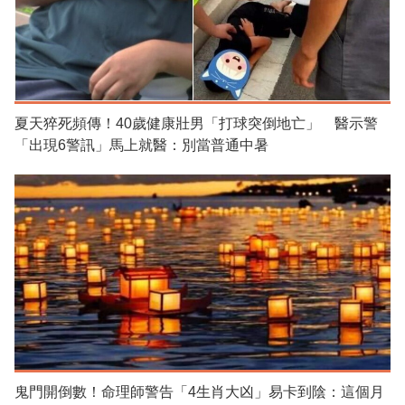
夏天猝死頻傳！40歲健康壯男「打球突倒地亡」 醫示警
「出現6警訊」馬上就醫：別當普通中暑
鬼門開倒數！命理師警告「4生肖大凶」易卡到陰：這個月