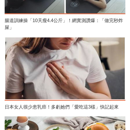
腸道訓練操「10天瘦4.4公斤」！網實測讚爆：「做完秒炸
屎」
日本女人很少患乳癌！多虧她們「愛吃這3樣」快記起來