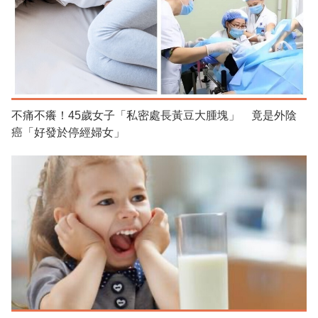
不痛不癢！45歲女子「私密處長黃豆大腫塊」 竟是外陰
癌「好發於停經婦女」