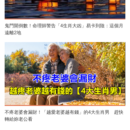
鬼門開倒數！命理師警告「4生肖大凶」易卡到陰：這個月
遠離2地
不疼老婆會漏財！「越愛老婆越有錢」的4大生肖男 趕快
轉給妳老公看