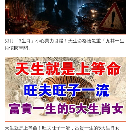
鬼月「3生肖」小心業力引爆！天生命格陰氣重「尤其一生
肖慎防車關」
天生就是上等命！旺夫旺子一流，富貴一生的5大生肖女