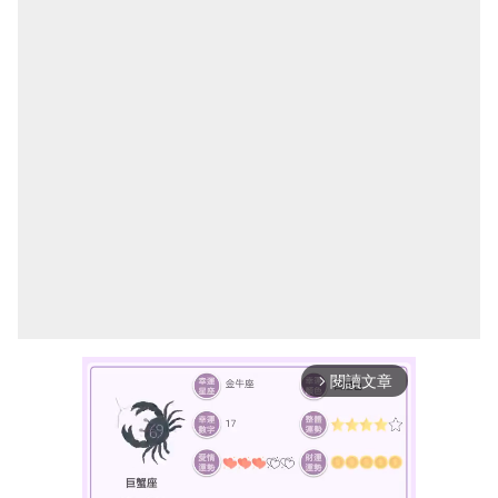
閱讀文章
arrow_forward_ios