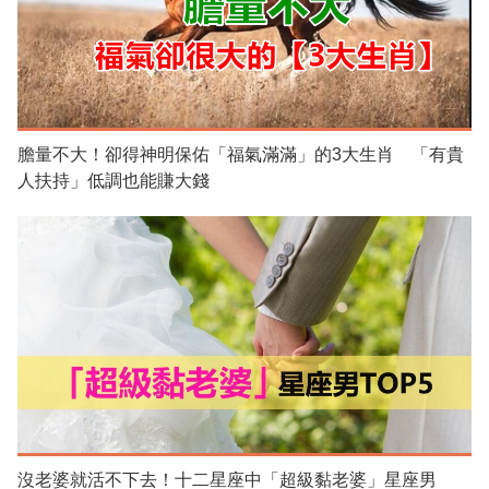
膽量不大！卻得神明保佑「福氣滿滿」的3大生肖 「有貴
人扶持」低調也能賺大錢
沒老婆就活不下去！十二星座中「超級黏老婆」星座男