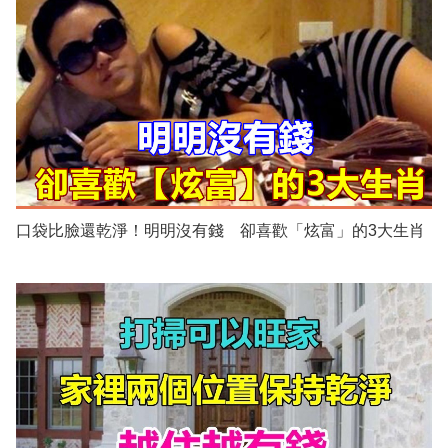
口袋比臉還乾淨！明明沒有錢 卻喜歡「炫富」的3大生肖