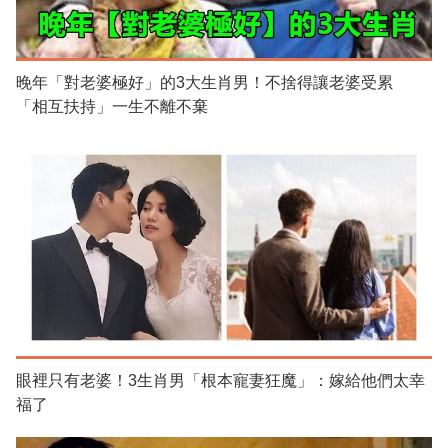
晚年「對老婆極好」的3大生肖男！不捨得讓老婆受累
「相互扶持」一生不離不棄
眼裡只有老婆！3生肖男「根本寵妻狂魔」：嫁給他們太幸
福了