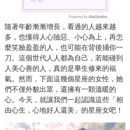
Powered by 
GliaStudios
隨著年齡漸漸增長，看過的人越來越
M
u
多，也懂得人心險惡、小心為上，再怎
t
麼笑臉盈盈的人，也可能在背後捅你一
e
刀。這個世代人人都為自己，若能碰到
人美心善的人，真的是畢生修來的福
氣。然而，下面這幾個星座的女性，她
們不僅外貌出眾，還擁有一顆溫暖的
心。今天，就讓我們一起認識這些「相
由心生，心地好人還美」的星座女吧！