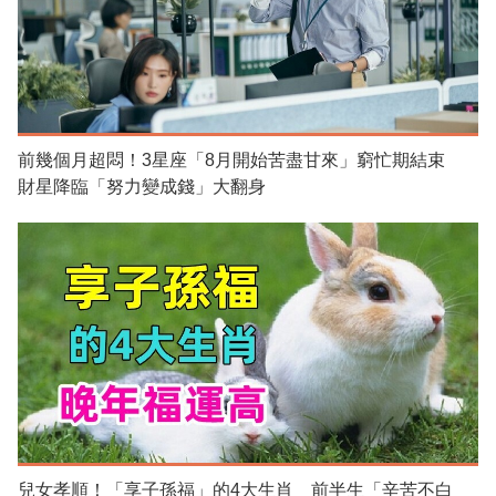
前幾個月超悶！3星座「8月開始苦盡甘來」窮忙期結束
財星降臨「努力變成錢」大翻身
兒女孝順！「享子孫福」的4大生肖 前半生「辛苦不白