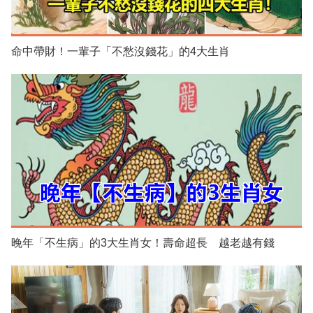
命中帶財！一輩子「不愁沒錢花」的4大生肖
晚年「不生病」的3大生肖女！壽命超長 越老越有錢