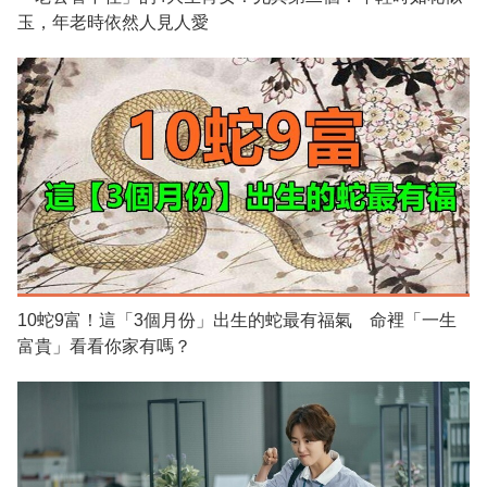
玉，年老時依然人見人愛
10蛇9富！這「3個月份」出生的蛇最有福氣 命裡「一生
富貴」看看你家有嗎？