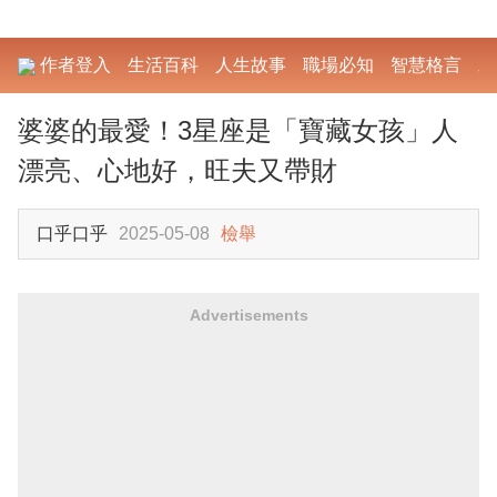
作者登入
生活百科
人生故事
職場必知
智慧格言
勵
婆婆的最愛！3星座是「寶藏女孩」人
漂亮、心地好，旺夫又帶財
口乎口乎
2025-05-08
檢舉
Advertisements