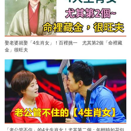
娶老婆就娶「4生肖女」！百裡挑一 尤其第2個「命裡藏
金」很旺夫
「老公管不住」的4大生肖女！尤其第二個：年輕時如花似