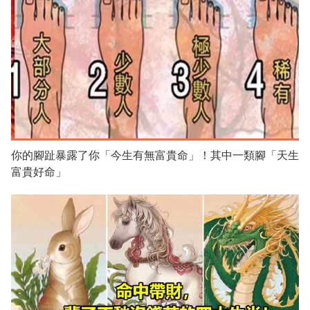
你的腳趾暴露了你「今生有無富貴命」！其中一類腳「天生
富貴好命」