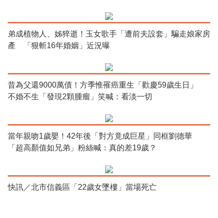
弟成植物人、姊猝逝！玉女歌手「遭前夫設套」騙走娘家房
產 「狠斬16年婚姻」近況曝
昔為父還9000萬債！方季惟罹癌重生「歡慶59歲生日」
不婚不生「發現2顆腫瘤」笑喊：看淡一切
當年親吻1歲嬰！42年後「對方竟成巨星」同框劉德華
「超高顏值如兄弟」粉絲喊：真的差19歲？
快訊／北市信義區「22歲女墜樓」當場死亡