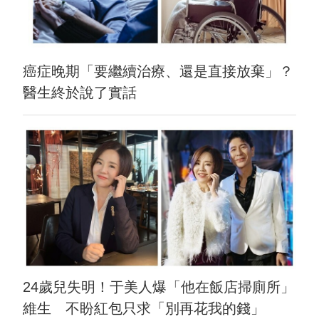
癌症晚期「要繼續治療、還是直接放棄」？
醫生終於說了實話
24歲兒失明！于美人爆「他在飯店掃廁所」
維生 不盼紅包只求「別再花我的錢」