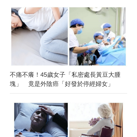
不痛不癢！45歲女子「私密處長黃豆大腫
塊」 竟是外陰癌「好發於停經婦女」