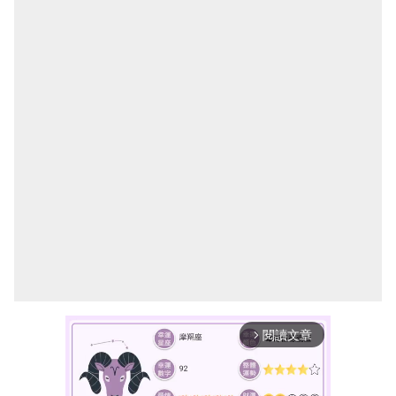
閱讀文章
arrow_forward_ios