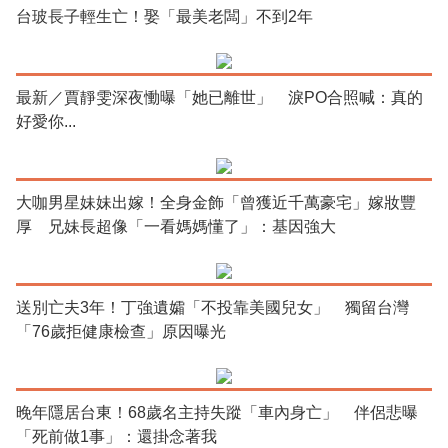
台玻長子輕生亡！娶「最美老闆」不到2年
最新／賈靜雯深夜慟曝「她已離世」 淚PO合照喊：真的
好愛你...
大咖男星妹妹出嫁！全身金飾「曾獲近千萬豪宅」嫁妝豐
厚 兄妹長超像「一看媽媽懂了」：基因強大
送別亡夫3年！丁強遺孀「不投靠美國兒女」 獨留台灣
「76歲拒健康檢查」原因曝光
晚年隱居台東！68歲名主持失蹤「車內身亡」 伴侶悲曝
「死前做1事」：還掛念著我