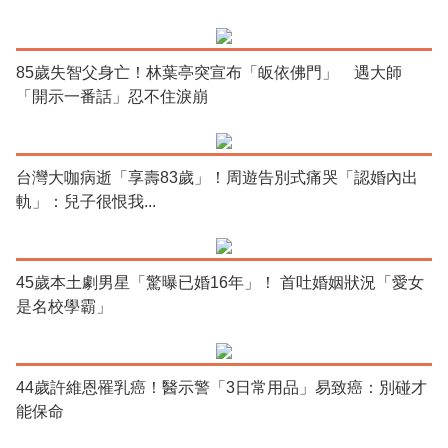
85歲失智父身亡！林葉亭突宣布「皈依佛門」 遇大師
「開示一番話」忍不住淚崩
台灣大咖病逝「享壽83歲」！周遊告別式痛哭「認婚內出
軌」：兒子很恨我...
45歲本土劇男星「驚曝已婚16年」！ 首吐婚姻狀況「愛女
是名校學霸」
44歲許維恩罹乳癌！醫示警「3日常用品」易致癌：別碰才
能保命