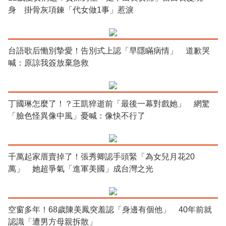
身 掛骨灰項鍊「代女做1事」惹淚
台語歌后慟別摯愛！告別式上認「早隱瞞病情」 道歉哭
喊：原諒我簽放棄急救
丁國琳怎麼了！？王凱猝逝前「最後一幕對戲她」 網驚
「臉色怪異像中風」憂喊：像快不行了
千萬起家厝賣掉了！張秀卿認手頭緊「為女兒月花20
萬」 她超爭氣「進軍美國」成台灣之光
空窗多年！68歲陳美鳳突羞認「身邊有個他」 40年前就
認識「遭男方母親拆散」