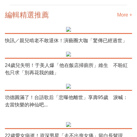
編輯精選推薦
More +
快訊／親兒啃老不敢退休！演藝圈大咖「驚傳已經過世」
24歲兒失明！于美人爆「他在飯店掃廁所」維生 不盼紅
包只求「別再花我的錢」
功德圓滿了！台語歌后「悲曝他離世」享壽95歲 淚喊：
去當快樂的神仙吧...
22歲愛女病逝！資深男星「走不出喪女痛」留白長髮現