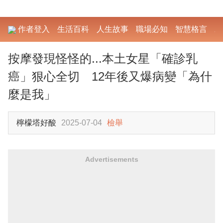
作者登入
生活百科
人生故事
職場必知
智慧格言
勵
按摩發現怪怪的...本土女星「確診乳
癌」狠心全切 12年後又爆病變「為什
麼是我」
檸檬塔好酸
2025-07-04
檢舉
Advertisements