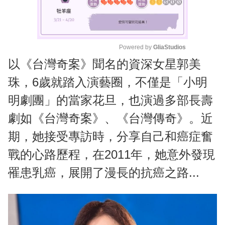
Powered by 
GliaStudios
以《台灣奇案》聞名的資深女星郭美
M
u
珠，6歲就踏入演藝圈，不僅是「小明
t
明劇團」的當家花旦，也演過多部長壽
e
劇如《台灣奇案》、《台灣傳奇》。近
期，她接受專訪時，分享自己和癌症奮
戰的心路歷程，在2011年，她意外發現
罹患乳癌，展開了漫長的抗癌之路...