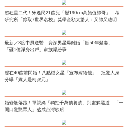
超狂星二代！宋逸民21歲兒「變190cm高顏值帥哥」 考
研究所「錄取7世界名校」獎學金額太驚人：又帥又聰明
最新／3度中風送醫！資深男星爆離婚「斷50年髮妻」
「砸1億淨身出戶」家族爆紛爭
趕在40歲前閃婚！八點檔女星「宣布嫁給他」 尪驚人身
分曝「媒人是柯叔元」
婚變尪落跑！單親媽「獨扛千萬債養孩」到處躲黑道 「一
開口驚艷眾人」熬成台灣歌后