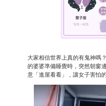
大家相信世界上真的有鬼神嗎？
的婆婆準備睡覺時，突然朝窗
意「進屋看看」，讓女子害怕的同