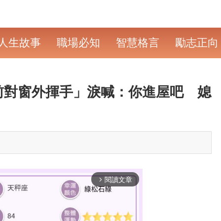
人生故事
職場必知
智慧格言
勵志正向
前對窗外揮手」淚喊：你進屋吧 媳
」
閱讀文章
arrow_forward_ios