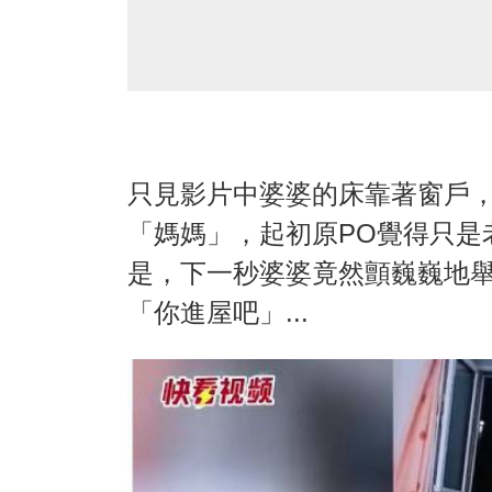
只見影片中婆婆的床靠著窗戶
「媽媽」，起初原PO覺得只是
是，下一秒婆婆竟然顫巍巍地
「你進屋吧」...