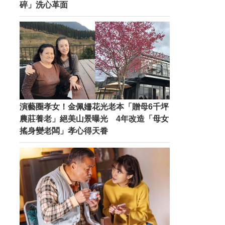
碎」洗心革面
演藝圈孝女！金佩姍花光老本「贈母6千坪
農莊養老」絕美山景曝光 4年改造「母女
搖身變老闆」孝心得天眷