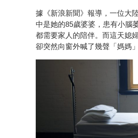
據《新浪新聞》報導，一位大
中是她的85歲婆婆，患有小腦
都需要家人的陪伴。而這天媳
卻突然向窗外喊了幾聲「媽媽」