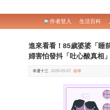
作者登入
生活百科
進來看看！85歲婆婆「睡
婦害怕發抖「吐心酸真相
幸運十三
2026-05-07
檢舉