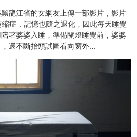
陸黑龍江省的女網友上傳一部影片，影片
萎縮症，記憶也隨之退化，因此每天睡覺
婦陪著婆婆入睡，準備關燈睡覺前，婆婆
，還不斷抬頭試圖看向窗外...