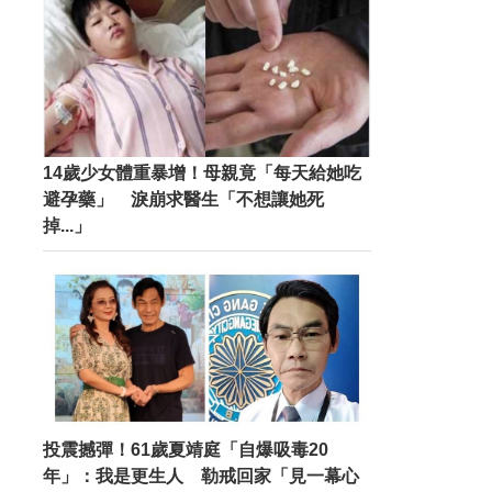
14歲少女體重暴增！母親竟「每天給她吃
避孕藥」 淚崩求醫生「不想讓她死
掉...」
投震撼彈！61歲夏靖庭「自爆吸毒20
年」：我是更生人 勒戒回家「見一幕心