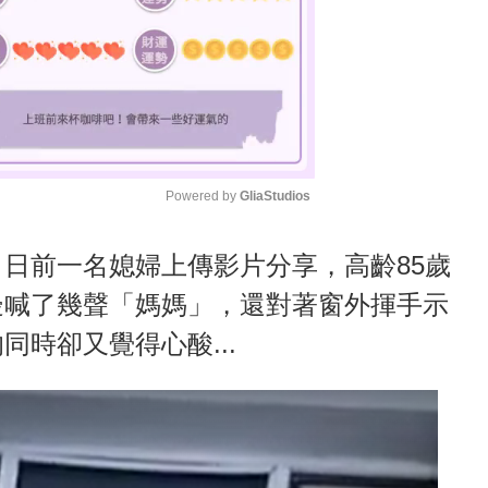
Powered by 
GliaStudios
M
日前一名媳婦上傳影片分享，高齡85歲
u
邊喊了幾聲「媽媽」，還對著窗外揮手示
t
時卻又覺得心酸...
e