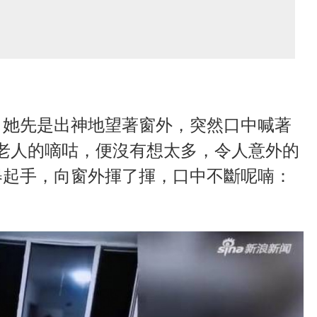
，她先是出神地望著窗外，突然口中喊著
老人的嘀咕，便沒有想太多，令人意外的
舉起手，向窗外揮了揮，口中不斷呢喃：