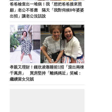
爸爸檢查出一堆病！我「想把爸爸接來照
顧」老公不答應 隔天「我對伺候8年婆婆
出招」讓老公沒話說
孝親又理財！鍾欣凌靠睡前1招「滾出兩棟
千萬房」 買房堅持「離媽媽近」笑喊：
繼續當女兒賊