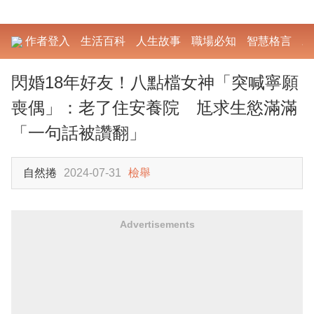
作者登入
生活百科
人生故事
職場必知
智慧格言
勵
閃婚18年好友！八點檔女神「突喊寧願
喪偶」：老了住安養院 尪求生慾滿滿
「一句話被讚翻」
自然捲
2024-07-31
檢舉
Advertisements