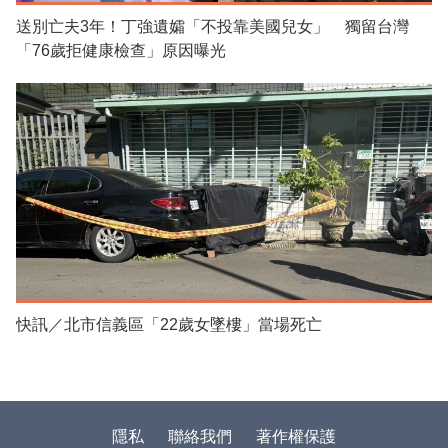
送別亡夫3年！丁強遺孀「不投靠美國兒女」 獨留台灣
「76歲拒健康檢查」原因曝光
快訊／北市信義區「22歲女墜樓」當場死亡
隱私
聯絡我們
著作權保護