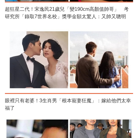
超狂星二代！宋逸民21歲兒「變190cm高顏值帥哥」 考
研究所「錄取7世界名校」獎學金額太驚人：又帥又聰明
眼裡只有老婆！3生肖男「根本寵妻狂魔」：嫁給他們太幸
福了