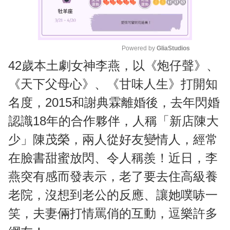
Powered by 
GliaStudios
42歲本土劇女神李燕，以《炮仔聲》、
M
u
《天下父母心》、《甘味人生》打開知
t
名度，2015和謝典霖離婚後，去年閃婚
e
認識18年的合作夥伴，人稱「新店陳大
少」陳茂榮，兩人從好友變情人，經常
在臉書甜蜜放閃、令人稱羨！近日，李
燕突有感而發表示，老了要去住高級養
老院，沒想到老公的反應、讓她噗哧一
笑，夫妻倆打情罵俏的互動，逗樂許多