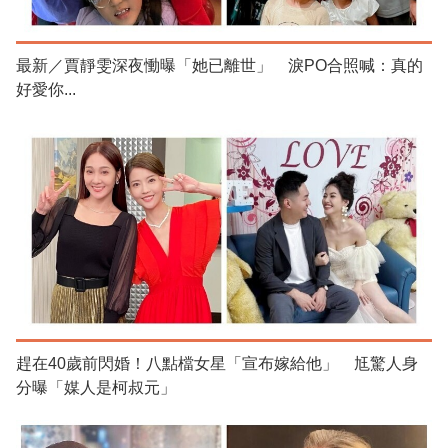
最新／賈靜雯深夜慟曝「她已離世」 淚PO合照喊：真的
好愛你...
趕在40歲前閃婚！八點檔女星「宣布嫁給他」 尪驚人身
分曝「媒人是柯叔元」