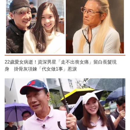
22歲愛女病逝！資深男星「走不出喪女痛」留白長髮現
身 掛骨灰項鍊「代女做1事」惹淚