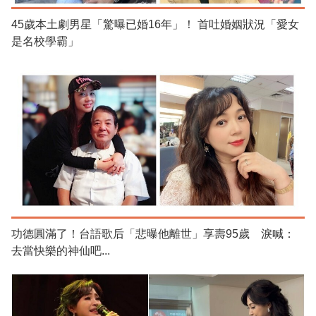
45歲本土劇男星「驚曝已婚16年」！ 首吐婚姻狀況「愛女
是名校學霸」
功德圓滿了！台語歌后「悲曝他離世」享壽95歲 淚喊：
去當快樂的神仙吧...