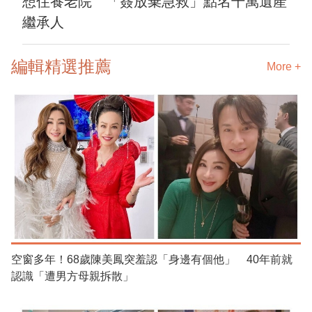
想住養老院 「簽放棄急救」點名千萬遺產
繼承人
編輯精選推薦
More +
空窗多年！68歲陳美鳳突羞認「身邊有個他」 40年前就
認識「遭男方母親拆散」