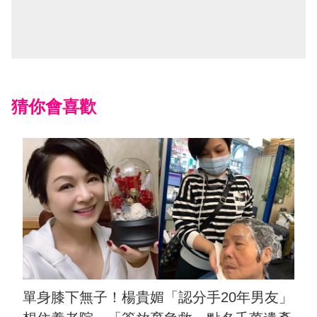
猜你會喜歡
單身膝下無子！楊貴媚「認分手20年男友」