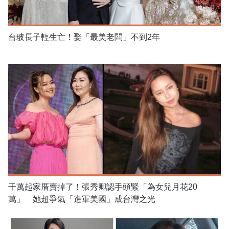
台玻長子輕生亡！娶「最美老闆」不到2年
千萬起家厝賣掉了！張秀卿認手頭緊「為女兒月花20
萬」 她超爭氣「進軍美國」成台灣之光