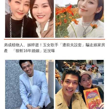
弟成植物人、姊猝逝！玉女歌手「遭前夫設套」騙走娘家房
產 「狠斬16年婚姻」近況曝