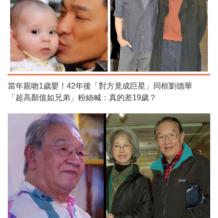
當年親吻1歲嬰！42年後「對方竟成巨星」同框劉德華
「超高顏值如兄弟」粉絲喊：真的差19歲？