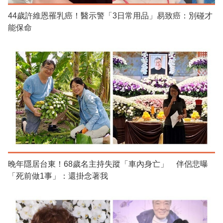
44歲許維恩罹乳癌！醫示警「3日常用品」易致癌：別碰才
能保命
晚年隱居台東！68歲名主持失蹤「車內身亡」 伴侶悲曝
「死前做1事」：還掛念著我