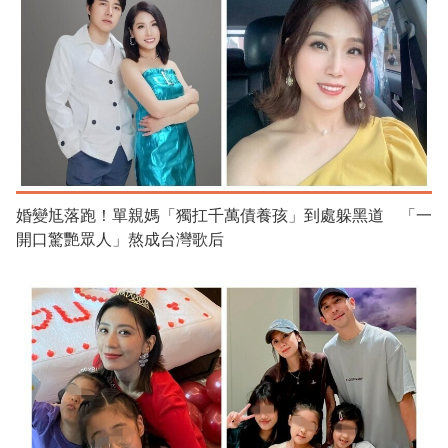
婚變尪落跑！單親媽「獨扛千萬債養孩」到處躲黑道 「一
開口驚艷眾人」熬成台灣歌后