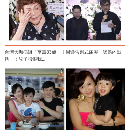
台灣大咖病逝「享壽83歲」！周遊告別式痛哭「認婚內出
軌」：兒子很恨我...