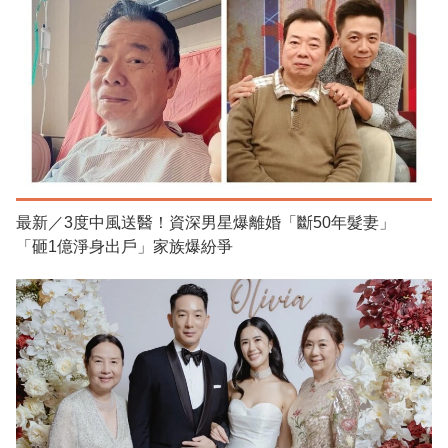
最新／3度中風送醫！資深男星爆離婚「斷50年髮妻」
「砸1億淨身出戶」家族爆紛爭