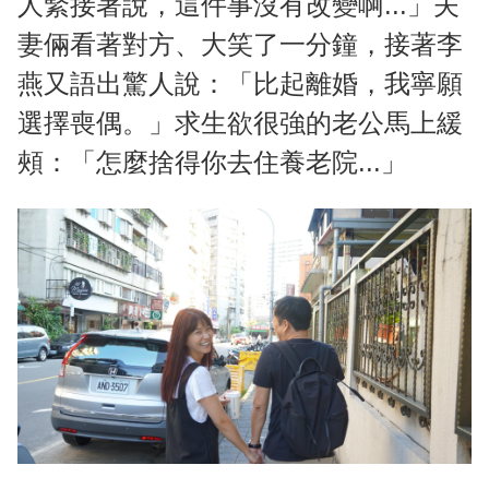
人緊接著說，這件事沒有改變啊...」夫
妻倆看著對方、大笑了一分鐘，接著李
燕又語出驚人說：「比起離婚，我寧願
選擇喪偶。」求生欲很強的老公馬上緩
頰：「怎麼捨得你去住養老院...」