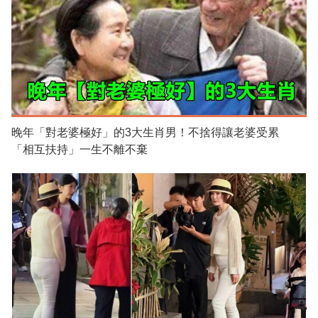
晚年「對老婆極好」的3大生肖男！不捨得讓老婆受累
「相互扶持」一生不離不棄