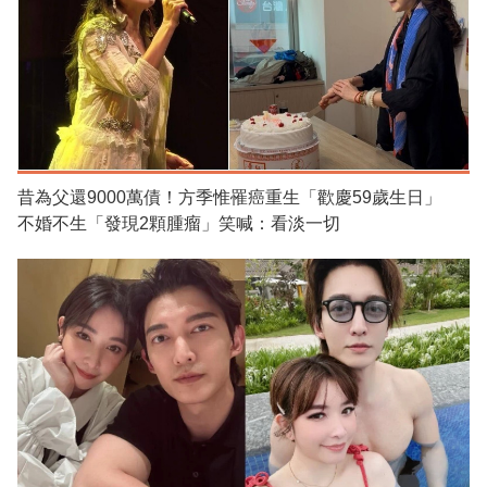
昔為父還9000萬債！方季惟罹癌重生「歡慶59歲生日」
不婚不生「發現2顆腫瘤」笑喊：看淡一切