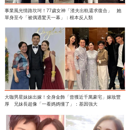
事業風光情路坎坷！77歲女神「渣夫出軌還求復合」 她
單身至今「被偶遇驚天一幕」：根本反人類
大咖男星妹妹出嫁！全身金飾「曾獲近千萬豪宅」嫁妝豐
厚 兄妹長超像「一看媽媽懂了」：基因強大