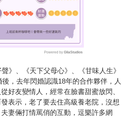
Powered by 
GliaStudios
M
仔聲》、《天下父母心》、《甘味人生》
u
婚後，去年閃婚認識18年的合作夥伴，人
t
人從好友變情人，經常在臉書甜蜜放閃、
e
而發表示，老了要去住高級養老院，沒想
，夫妻倆打情罵俏的互動，逗樂許多網