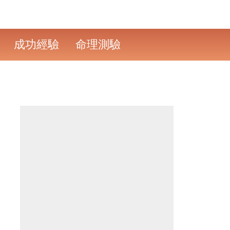
成功經驗
命理測驗