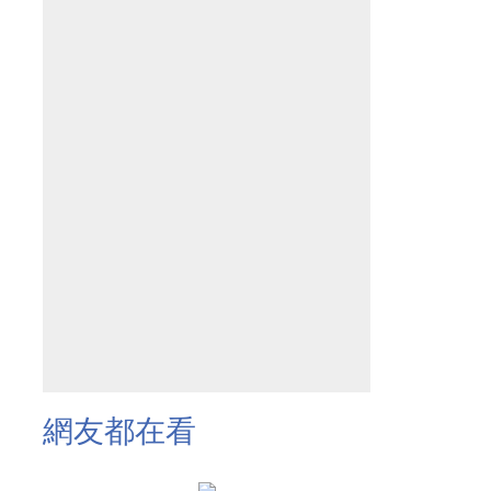
網友都在看