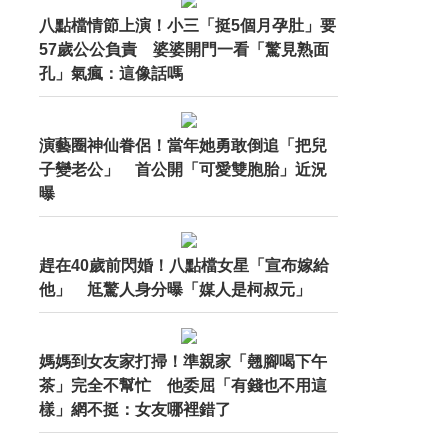
八點檔情節上演！小三「挺5個月孕肚」要
57歲公公負責 婆婆開門一看「驚見熟面
孔」氣瘋：這像話嗎
演藝圈神仙眷侶！當年她勇敢倒追「把兒
子變老公」 首公開「可愛雙胞胎」近況
曝
趕在40歲前閃婚！八點檔女星「宣布嫁給
他」 尪驚人身分曝「媒人是柯叔元」
媽媽到女友家打掃！準親家「翹腳喝下午
茶」完全不幫忙 他委屈「有錢也不用這
樣」網不挺：女友哪裡錯了