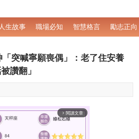
人生故事
職場必知
智慧格言
勵志正向
神「突喊寧願喪偶」：老了住安養
話被讚翻」
閱讀文章
arrow_forward_ios