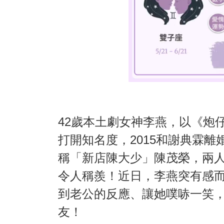
42歲本土劇女神李燕，以《炮
打開知名度，2015和謝典霖離
稱「新店陳大少」陳茂榮，兩
令人稱羨！近日，李燕突有感
到老公的反應、讓她噗哧一笑
友！