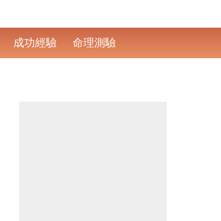
成功經驗
命理測驗