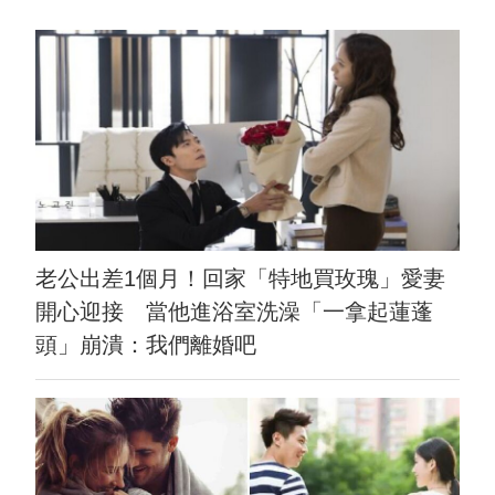
老公出差1個月！回家「特地買玫瑰」愛妻
開心迎接 當他進浴室洗澡「一拿起蓮蓬
頭」崩潰：我們離婚吧