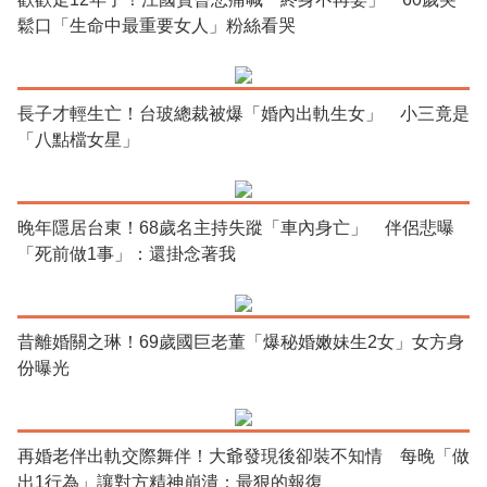
鬆口「生命中最重要女人」粉絲看哭
長子才輕生亡！台玻總裁被爆「婚內出軌生女」 小三竟是
「八點檔女星」
晚年隱居台東！68歲名主持失蹤「車內身亡」 伴侶悲曝
「死前做1事」：還掛念著我
昔離婚關之琳！69歲國巨老董「爆秘婚嫩妹生2女」女方身
份曝光
再婚老伴出軌交際舞伴！大爺發現後卻裝不知情 每晚「做
出1行為」讓對方精神崩潰：最狠的報復