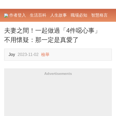
作者登入
生活百科
人生故事
職場必知
智慧格言
勵
夫妻之間！一起做過「4件噁心事」
不用懷疑：那一定是真愛了
Joy
2023-11-02
檢舉
Advertisements