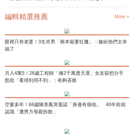
編輯精選推薦
More +
眼裡只有老婆！3生肖男「根本寵妻狂魔」：嫁給他們太幸
福了
月入4萬5！26歲工程師「擁2千萬透天厝」女友卻想分手
怒批「看得到用不到」：有夠吝嗇
空窗多年！68歲陳美鳳突羞認「身邊有個他」 40年前就
認識「遭男方母親拆散」