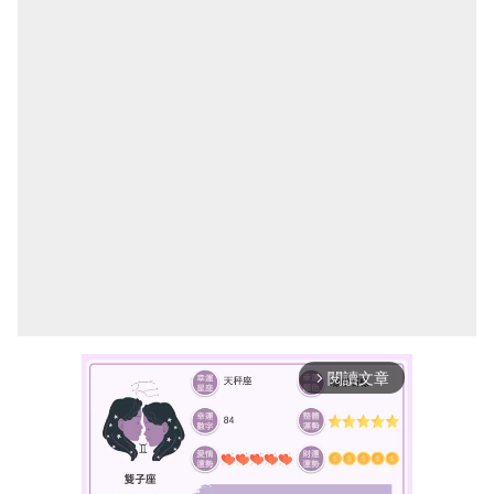
閱讀文章
arrow_forward_ios