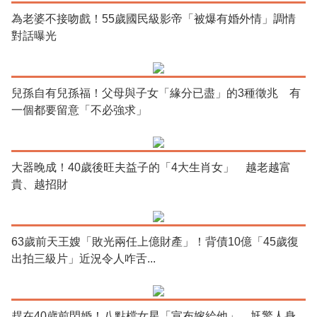
為老婆不接吻戲！55歲國民級影帝「被爆有婚外情」調情
對話曝光
兒孫自有兒孫福！父母與子女「緣分已盡」的3種徵兆 有
一個都要留意「不必強求」
大器晚成！40歲後旺夫益子的「4大生肖女」 越老越富
貴、越招財
63歲前天王嫂「敗光兩任上億財產」！背債10億「45歲復
出拍三級片」近況令人咋舌...
趕在40歲前閃婚！八點檔女星「宣布嫁給他」 尪驚人身