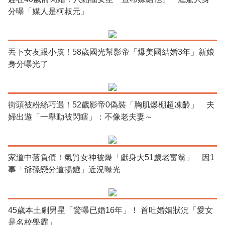
分曝「媒人是柯叔元」
丟下女友跟小孩！58歲國光幫影帝「爆美國結婚3年」新娘
身分曝光了
街頭被粉絲巧遇！52歲影帝0偽裝「胸肌爆棚超凍齡」 夫
婦出遊「一舉動被閃瞎」：不像老夫妻～
家道中落負債！氣質女神被爆「獻身大51歲老富翁」 因1
事「爺孫戀分道揚鑣」近況曝光
45歲本土劇男星「驚曝已婚16年」！ 首吐婚姻狀況「愛女
是名校學霸」