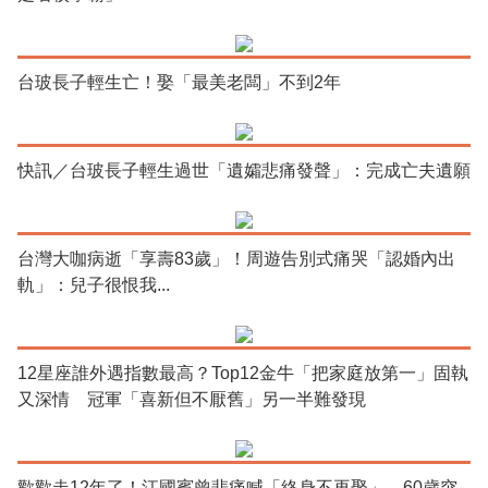
台玻長子輕生亡！娶「最美老闆」不到2年
快訊／台玻長子輕生過世「遺孀悲痛發聲」：完成亡夫遺願
台灣大咖病逝「享壽83歲」！周遊告別式痛哭「認婚內出
軌」：兒子很恨我...
12星座誰外遇指數最高？Top12金牛「把家庭放第一」固執
又深情 冠軍「喜新但不厭舊」另一半難發現
歡歡走12年了！江國賓曾悲痛喊「終身不再娶」 60歲突