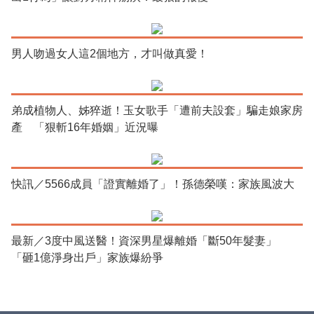
男人吻過女人這2個地方，才叫做真愛！
弟成植物人、姊猝逝！玉女歌手「遭前夫設套」騙走娘家房
產 「狠斬16年婚姻」近況曝
快訊／5566成員「證實離婚了」！孫德榮嘆：家族風波大
最新／3度中風送醫！資深男星爆離婚「斷50年髮妻」
「砸1億淨身出戶」家族爆紛爭