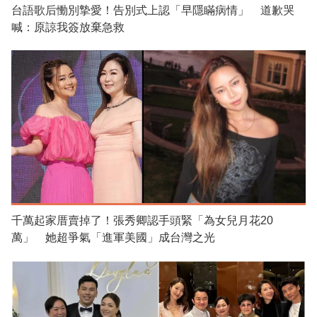
台語歌后慟別摯愛！告別式上認「早隱瞞病情」 道歉哭
喊：原諒我簽放棄急救
千萬起家厝賣掉了！張秀卿認手頭緊「為女兒月花20
萬」 她超爭氣「進軍美國」成台灣之光