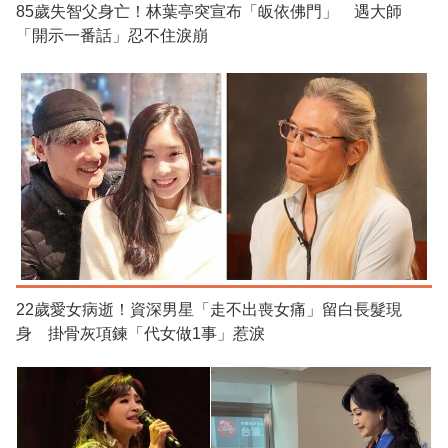
85歲失智父身亡！林葉亭突宣布「皈依佛門」 遇大師
「開示一番話」忍不住淚崩
22歲愛女病逝！資深男星「走不出喪女痛」留白長髮現
身 掛骨灰項鍊「代女做1事」惹淚