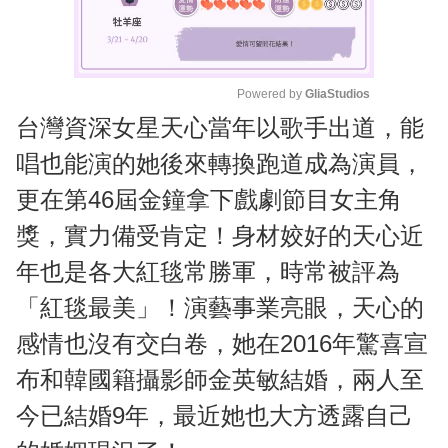
Powered by 
GliaStudios
台灣資深女星天心當年以歌手出道，能
M
u
唱也能演的她後來轉換跑道成為演員，
t
更在第46屆金鐘拿下戲劇節目女主角
e
獎，實力備受肯定！身材姣好的天心近
年也是各大紅毯常勝軍，時常被評為
「紅毯最美」！演藝事業亮眼，天心的
感情也沒有交白卷，她在2016年驚喜宣
布和韓國籍攝影師金英敏結婚，兩人至
今已結婚9年，最近她也大方透露自己