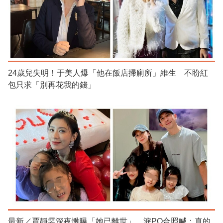
24歲兒失明！于美人爆「他在飯店掃廁所」維生 不盼紅
包只求「別再花我的錢」
最新／賈靜雯深夜慟曝「她已離世」 淚PO合照喊：真的