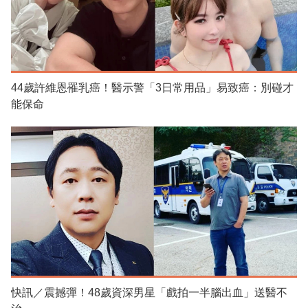
44歲許維恩罹乳癌！醫示警「3日常用品」易致癌：別碰才
能保命
快訊／震撼彈！48歲資深男星「戲拍一半腦出血」送醫不