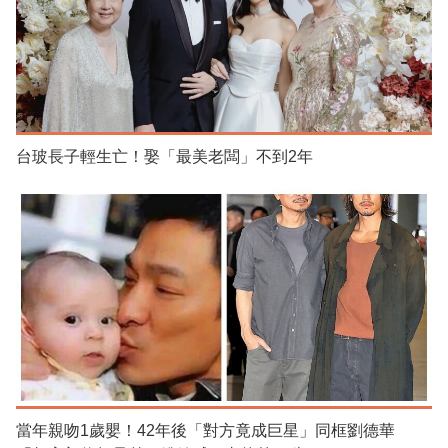
台玻長子輕生亡！娶「最美老闆」不到2年
當年親吻1歲嬰！42年後「對方竟成巨星」同框劉德華