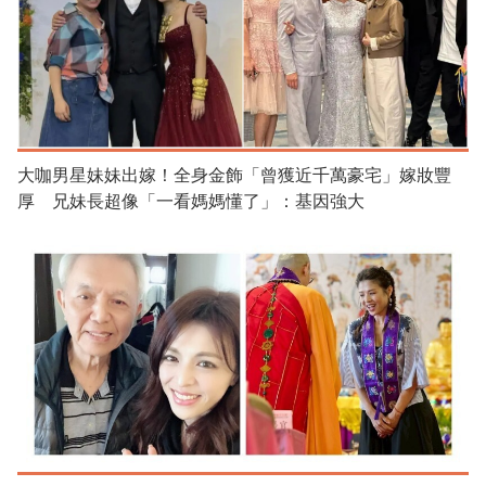
大咖男星妹妹出嫁！全身金飾「曾獲近千萬豪宅」嫁妝豐
厚 兄妹長超像「一看媽媽懂了」：基因強大