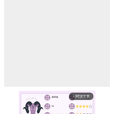
閱讀文章
arrow_forward_ios