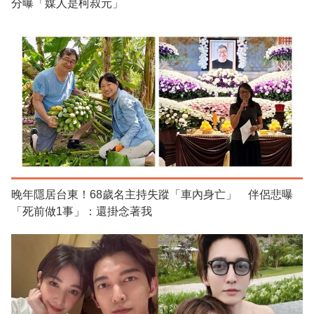
分曝「媒人是柯叔元」
晚年隱居台東！68歲名主持失蹤「車內身亡」 伴侶悲曝
「死前做1事」：還掛念著我