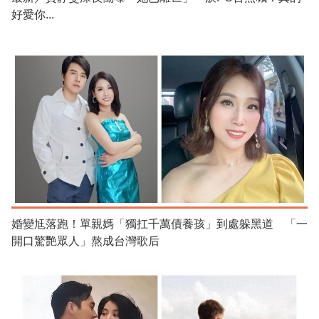
好愛你...
婚變尪落跑！單親媽「獨扛千萬債養孩」到處躲黑道 「一
開口驚艷眾人」熬成台灣歌后