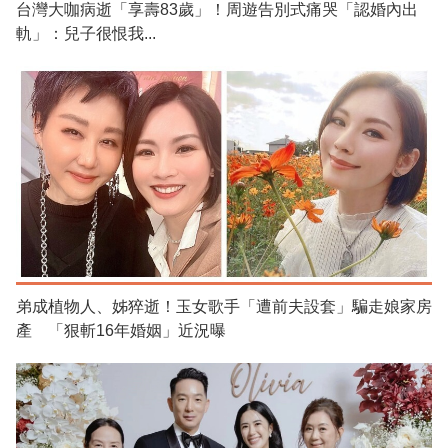
台灣大咖病逝「享壽83歲」！周遊告別式痛哭「認婚內出
軌」：兒子很恨我...
弟成植物人、姊猝逝！玉女歌手「遭前夫設套」騙走娘家房
產 「狠斬16年婚姻」近況曝