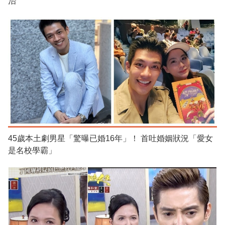
治
45歲本土劇男星「驚曝已婚16年」！ 首吐婚姻狀況「愛女
是名校學霸」