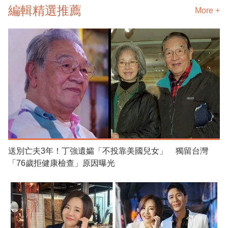
編輯精選推薦
More +
送別亡夫3年！丁強遺孀「不投靠美國兒女」 獨留台灣
「76歲拒健康檢查」原因曝光