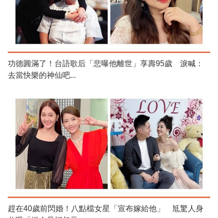
功德圓滿了！台語歌后「悲曝他離世」享壽95歲 淚喊：
去當快樂的神仙吧...
趕在40歲前閃婚！八點檔女星「宣布嫁給他」 尪驚人身