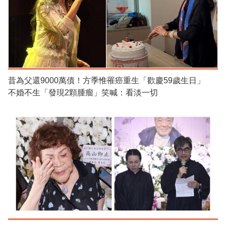
昔為父還9000萬債！方季惟罹癌重生「歡慶59歲生日」
不婚不生「發現2顆腫瘤」笑喊：看淡一切