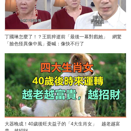
丁國琳怎麼了！？王凱猝逝前「最後一幕對戲她」 網驚
「臉色怪異像中風」憂喊：像快不行了
大器晚成！40歲後旺夫益子的「4大生肖女」 越老越富
貴、越招財