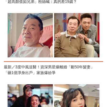
「超高顏值如兄弟」粉絲喊：真的差19歲？
最新／3度中風送醫！資深男星爆離婚「斷50年髮妻」
「砸1億淨身出戶」家族爆紛爭