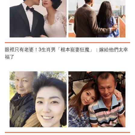
眼裡只有老婆！3生肖男「根本寵妻狂魔」：嫁給他們太幸
福了