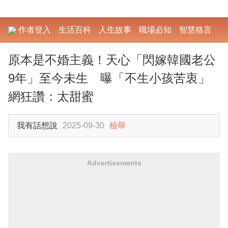
作者登入
生活百科
人生故事
職場必知
智慧格言
勵
原本是不婚主義！天心「閃嫁韓國老公
9年」至今未生 曝「不生小孩苦衷」
網狂讚：太甜蜜
我有話想說
2025-09-30
檢舉
Advertisements