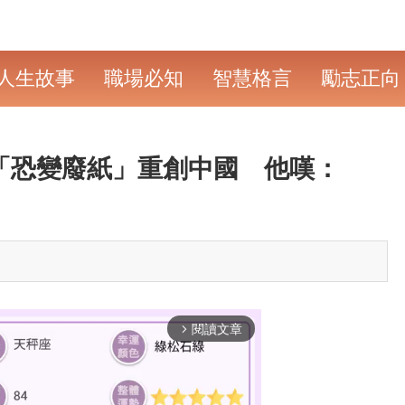
人生故事
職場必知
智慧格言
勵志正向
款「恐變廢紙」重創中國 他嘆：
閱讀文章
arrow_forward_ios