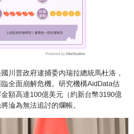
Powered by 
GliaStudios
M
美國川普政府逮捕委內瑞拉總統馬杜洛，
u
全面崩解危機。研究機構AidData估
t
額高達100億美元（約新台幣3190億
e
恐將淪為無法追討的爛帳。