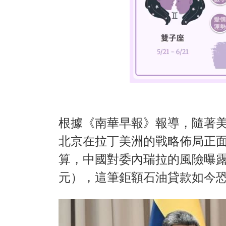
根據《南華早報》報導，隨著
北京在拉丁美洲的戰略佈局正面臨
算，中國對委內瑞拉的風險曝露金
元），這筆鉅額石油貸款如今