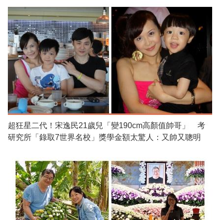
超狂星二代！宋逸民21歲兒「變190cm高顏值帥哥」 考
研究所「錄取7世界名校」獎學金額太驚人：又帥又聰明