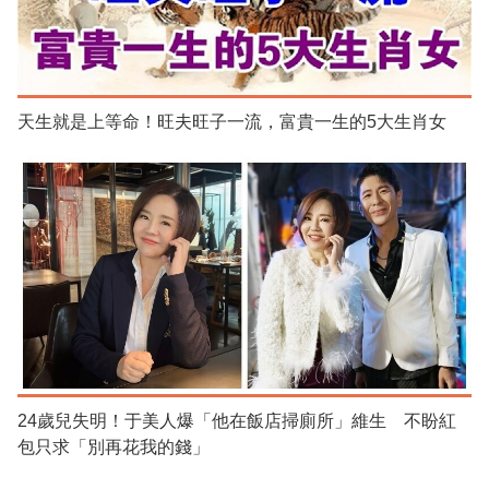
天生就是上等命！旺夫旺子一流，富貴一生的5大生肖女
24歲兒失明！于美人爆「他在飯店掃廁所」維生 不盼紅
包只求「別再花我的錢」