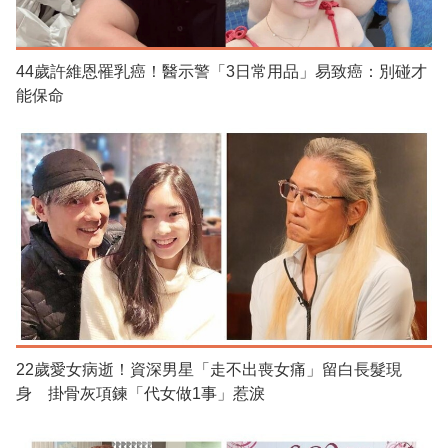
44歲許維恩罹乳癌！醫示警「3日常用品」易致癌：別碰才
能保命
22歲愛女病逝！資深男星「走不出喪女痛」留白長髮現
身 掛骨灰項鍊「代女做1事」惹淚