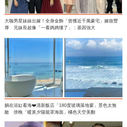
大咖男星妹妹出嫁！全身金飾「曾獲近千萬豪宅」嫁妝豐
厚 兄妹長超像「一看媽媽懂了」：基因強大
躺在浴缸看海❤️清新飯店「180度玻璃落地窗」景色太無
敵 傍晚「暖黃夕陽籠罩海面」橘色天空美翻