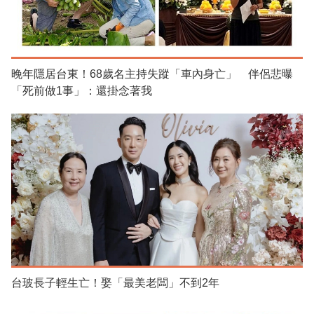
晚年隱居台東！68歲名主持失蹤「車內身亡」 伴侶悲曝
「死前做1事」：還掛念著我
台玻長子輕生亡！娶「最美老闆」不到2年