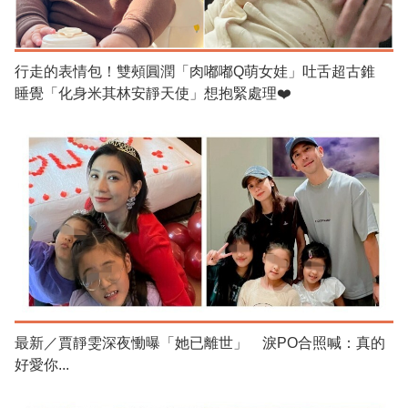
行走的表情包！雙頰圓潤「肉嘟嘟Q萌女娃」吐舌超古錐
睡覺「化身米其林安靜天使」想抱緊處理❤️
最新／賈靜雯深夜慟曝「她已離世」 淚PO合照喊：真的
好愛你...