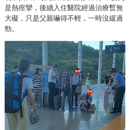
是熱痙攣，後續入住醫院經過治療暫無
大礙，只是父親嚇得不輕，一時沒緩過
勁。