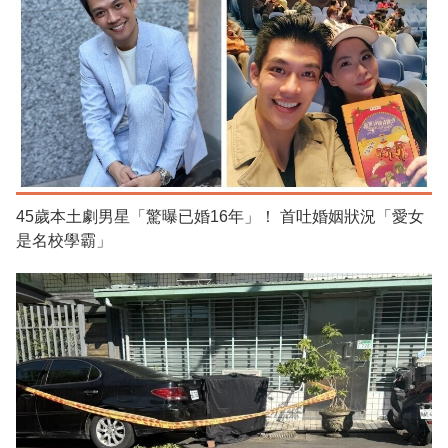
45歲本土劇男星「驚曝已婚16年」！ 首吐婚姻狀況「愛女
是名校學霸」