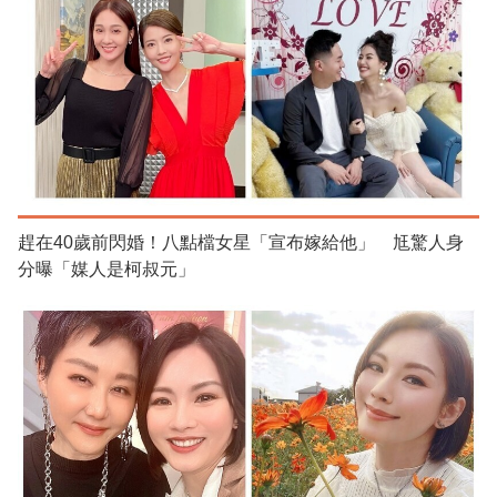
趕在40歲前閃婚！八點檔女星「宣布嫁給他」 尪驚人身
分曝「媒人是柯叔元」